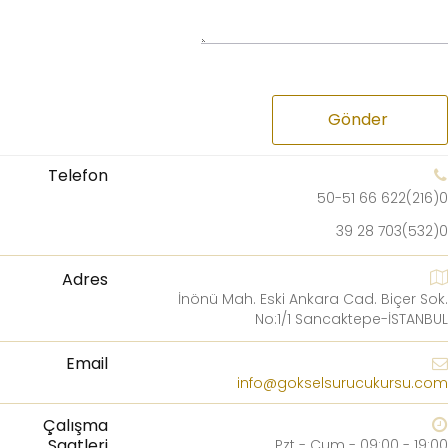
Gönder
Telefon
0(216)622 66 50-51
0(532)703 28 39
Adres
İnönü Mah. Eski Ankara Cad. Biçer Sok.
No:1/1
Sancaktepe
-İSTANBUL
Email
info@gokselsurucukursu.com
Çalışma
Saatleri
Pzt - Cum - 09:00 - 19:00