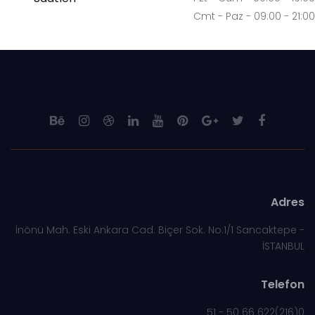
Cmt - Paz - 09:00 - 21:00
Adres
İnönü Mah. Eski Ankara Cad. Biçer Sok. No:1/1 Sancaktepe -
İSTANBUL
Telefon
0(216)622 66 50 - 51