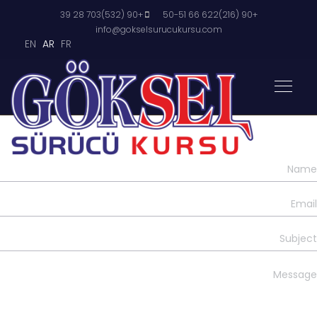
+90 (532)703 28 39
+90 (216)622 66 50-51
info@gokselsurucukursu.com
EN
AR
FR