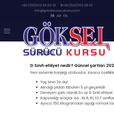
+90 (216)622 66 50-51
+90 (532)703 28 39
info@gokselsurucukursu.com
FR
AR
EN
D SINIFI
D Sınıfı ehliyet nedir? Güncel şartları 20
Yeni sistemki karşılığı otobüstür. Kısaca özellikler
Yaş sınırı 24 dür.
Alındığı yıldan itibaren 5 yıl geçerlidir.
Deneyim şartı olarak En az B Sınıfı ehliyet 
Kapsadığı araçlar ise ; M, B, B1, D1, F sınıflar
Ayrıca 750 kilogramdan aşağı römork taş