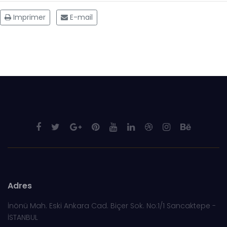
Imprimer
E-mail
Adres
İnönü Mah. Eski Ankara Cad. Biçer Sok. No:1/1 Sancaktepe -
İSTANBUL