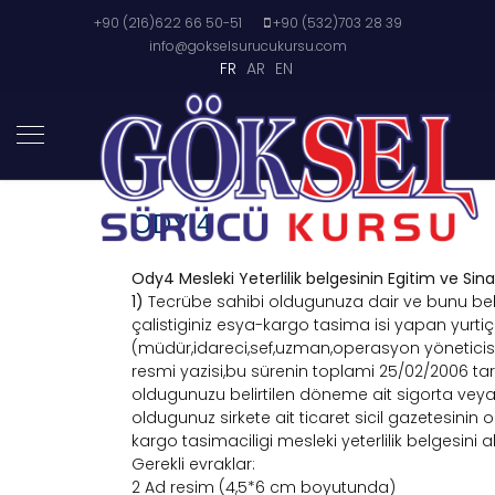
+90 (216)622 66 50-51
+90 (532)703 28 39
info@gokselsurucukursu.com
FR
AR
EN
ODY 4
Ody4 Mesleki Yeterlilik belgesinin Egitim ve Sin
1)
Tecrübe sahibi oldugunuza dair ve bunu b
çalistiginiz esya-kargo tasima isi yapan yurt
(müdür,idareci,sef,uzman,operasyon yöneticisi ,
resmi yazisi,bu sürenin toplami 25/02/2006 tar
oldugunuzu belirtilen döneme ait sigorta vey
oldugunuz sirkete ait ticaret sicil gazetesinin
kargo tasimaciligi mesleki yeterlilik belgesini al
Gerekli evraklar:
2 Ad resim (4,5*6 cm boyutunda)