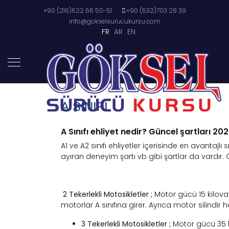
+90 (216)622 66 50-51
+90 (532)703 28 39
info@gokselsurucukursu.com
FR
AR
EN
A SINIFI
A Sınıfı ehliyet nedir? Güncel şartları 20
A1 ve A2 sınıfı ehliyetler içerisinde en avantajlı sı
ayıran deneyim şartı vb gibi şartlar da vardır. Öz
2 Tekerlekli Motosikletler ;
Motor gücü 15 kilovat
motorlar A sınıfına girer. Ayrıca motor silindi
3 Tekerlekli Motosikletler ;
Motor gücü 35 ki