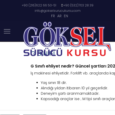
+90 (216)622 66 50-51
+90 (532)703 28 39
info@gokselsurucukursu.com
FR
AR
EN
G SINIFI
G Sınıfı ehliyet nedir? Güncel şartları 20
İş makinesi ehliyetidir. Forklift vb. araçlarıda kaps
Yaş sınırı 18 dir.
Alındığı yıldan itibaren 10 yıl geçerlidir.
Deneyim şartı aranmamaktadır.
Kapsadığı araçlar ise ; M tipi sınıfı araçları