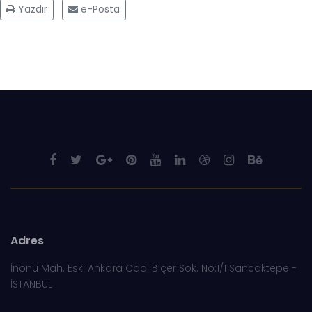
Yazdır
e-Posta
Adres
İnönü Mah. Eski Ankara Cad. Biçer Sok. No:1/1 Sancaktepe -
İSTANBUL