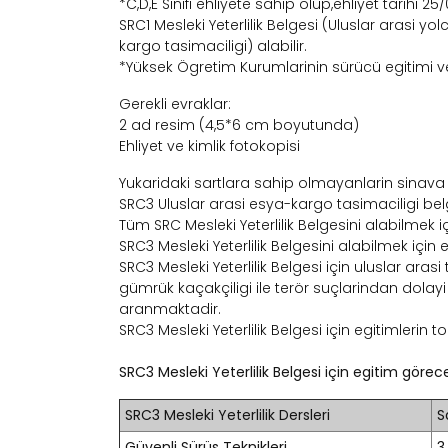
*C,D,E Sinifi ehliyete sahip olup,ehliyet tarih
SRC1 Mesleki Yeterlilik Belgesi (Uluslar arasi yol
kargo tasimaciligi) alabilir.
*Yüksek Ögretim Kurumlarinin sürücü egitimi ve
Gerekli evraklar:
2 ad resim (4,5*6 cm boyutunda)
Ehliyet ve kimlik fotokopisi
Yukaridaki sartlara sahip olmayanlarin sinava
SRC3 Uluslar arasi esya-kargo tasimaciligi belg
Tüm SRC Mesleki Yeterlilik Belgesini alabilmek
SRC3 Mesleki Yeterlilik Belgesini alabilmek için 
SRC3 Mesleki Yeterlilik Belgesi için uluslar ara
gümrük kaçakçiligi ile terör suçlarindan dolay
aranmaktadir.
SRC3 Mesleki Yeterlilik Belgesi için egitimlerin 
SRC3 Mesleki Yeterlilik Belgesi için egitim görece
SRC3 Mesleki Yeterlilik Dersleri
S
Güvenli Sürüs Teknikleri
3