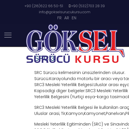
+90 (216)622 66 50-51
+90 (532)703 28 39
info@gokselsurucukursu.com
FR
AR
EN
SRC 3
SRC Sürücü kelimesinin ünsüzlerinden olusur.
Sürücü:Karayolunda motorlu bir aracı veya taşıt
SRC3 Mesleki Yeterlilik Belgesi:Uluslar arası eşy
Kapsadigi diger belgeler:SRC3 Mesleki Yeterlili
Yeterlilik Belgesini (Yurtiçi esya-kargo tasimacil
SRC3 Mesleki Yeterlilik Belgesi ile kullanilan araç
Uluslar arasi, Tir,Kamyon,Kamyonet,Panelvan,Pi
Mesleki Yeterlilik Egitiminden (SRC) ve Sinavind